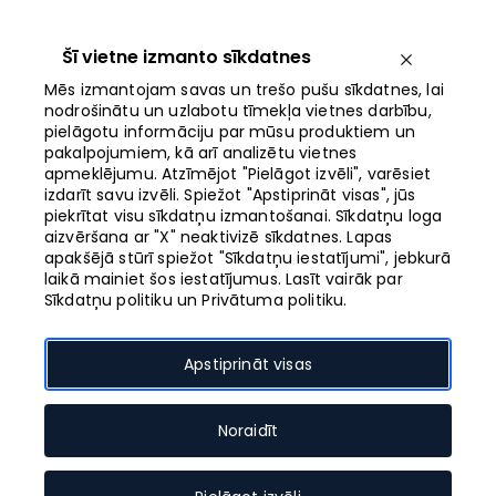
Iet
uz
saturu
Šī vietne izmanto sīkdatnes
Izvēlne
Mēs izmantojam savas un trešo pušu sīkdatnes, lai
nodrošinātu un uzlabotu tīmekļa vietnes darbību,
pielāgotu informāciju par mūsu produktiem un
Atvērts līdz 21:00
pakalpojumiem, kā arī analizētu vietnes
apmeklējumu. Atzīmējot "Pielāgot izvēli", varēsiet
izdarīt savu izvēli. Spiežot "Apstiprināt visas", jūs
Iepirkšanās piedzīvojums
piekrītat visu sīkdatņu izmantošanai. Sīkdatņu loga
aizvēršana ar "X" neaktivizē sīkdatnes. Lapas
tumsā
apakšējā stūrī spiežot "Sīkdatņu iestatījumi", jebkurā
laikā mainiet šos iestatījumus. Lasīt vairāk par
Sīkdatņu politiku un Privātuma politiku.
No 14. līdz 17. novembrim kopīgi uzbursim svētkus
Galerija Centrs. Tikai četras dienas atlaides līdz
pat 40% un krēslas stundās, no plkst. 16:00 īstu
Apstiprināt visas
ballīti iegriezīs dīdžeji, pop-up bārs, pārsteigumi
un vakariņas tumsā.
Noraidīt