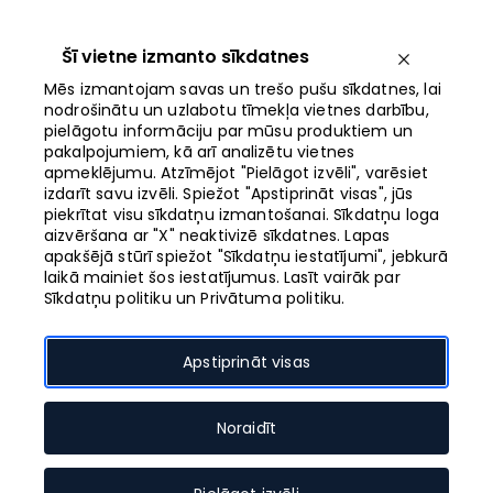
Iet
uz
saturu
Šī vietne izmanto sīkdatnes
Izvēlne
Mēs izmantojam savas un trešo pušu sīkdatnes, lai
nodrošinātu un uzlabotu tīmekļa vietnes darbību,
pielāgotu informāciju par mūsu produktiem un
Atvērts līdz 21:00
pakalpojumiem, kā arī analizētu vietnes
apmeklējumu. Atzīmējot "Pielāgot izvēli", varēsiet
izdarīt savu izvēli. Spiežot "Apstiprināt visas", jūs
piekrītat visu sīkdatņu izmantošanai. Sīkdatņu loga
Stāvu plāns
aizvēršana ar "X" neaktivizē sīkdatnes. Lapas
apakšējā stūrī spiežot "Sīkdatņu iestatījumi", jebkurā
laikā mainiet šos iestatījumus. Lasīt vairāk par
Sīkdatņu politiku un Privātuma politiku.
Ievadiet veikala nosaukumu
Apstiprināt visas
0. stāvs
Noraidīt
0
1
2
3
4
5