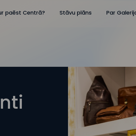
ur paēst Centrā?
Stāvu plāns
Par Galeri
nti