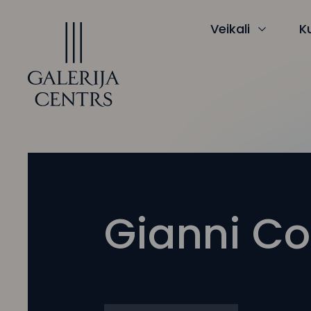
Iet
uz
saturu
Veikali
K
Gianni Co