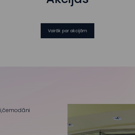
Vairāk par akcijām
rgi,čemodāni