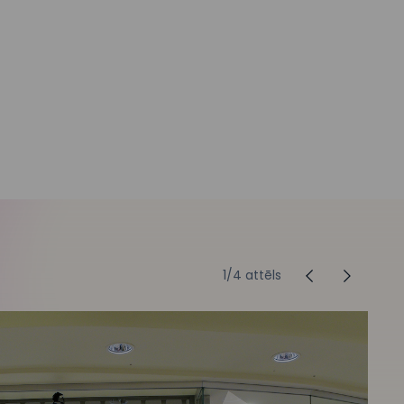
1
/4 attēls