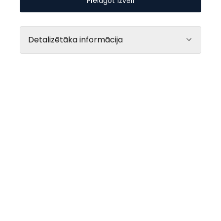
Pielāgot izvēli
BURZMA
Detalizētāka informācija
atklāšana ir
tik drīz…