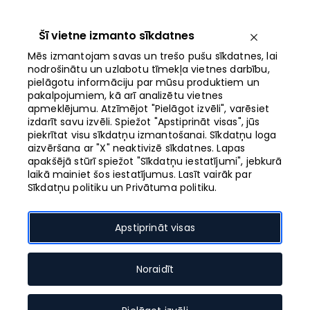
Iet
uz
saturu
Šī vietne izmanto sīkdatnes
Izvēlne
Mēs izmantojam savas un trešo pušu sīkdatnes, lai
nodrošinātu un uzlabotu tīmekļa vietnes darbību,
pielāgotu informāciju par mūsu produktiem un
Atvērts no 10:00
pakalpojumiem, kā arī analizētu vietnes
apmeklējumu. Atzīmējot "Pielāgot izvēli", varēsiet
Atjaunošanas datums
izdarīt savu izvēli. Spiežot "Apstiprināt visas", jūs
16.02.2023
piekrītat visu sīkdatņu izmantošanai. Sīkdatņu loga
aizvēršana ar "X" neaktivizē sīkdatnes. Lapas
apakšējā stūrī spiežot "Sīkdatņu iestatījumi", jebkurā
laikā mainiet šos iestatījumus. Lasīt vairāk par
Sīkdatņu politiku un Privātuma politiku.
Garšu un
Apstiprināt visas
notikumu
Noraidīt
telpas