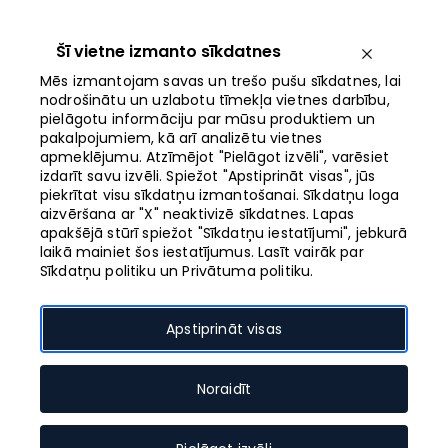
Iet
uz
saturu
Šī vietne izmanto sīkdatnes
Izvēlne
Mēs izmantojam savas un trešo pušu sīkdatnes, lai
nodrošinātu un uzlabotu tīmekļa vietnes darbību,
pielāgotu informāciju par mūsu produktiem un
Atvērts līdz 21:00
pakalpojumiem, kā arī analizētu vietnes
apmeklējumu. Atzīmējot "Pielāgot izvēli", varēsiet
izdarīt savu izvēli. Spiežot "Apstiprināt visas", jūs
Radošo nodarbību
piekrītat visu sīkdatņu izmantošanai. Sīkdatņu loga
aizvēršana ar "X" neaktivizē sīkdatnes. Lapas
programma skolēnu
apakšējā stūrī spiežot "Sīkdatņu iestatījumi", jebkurā
laikā mainiet šos iestatījumus. Lasīt vairāk par
brīvlaikā
Sīkdatņu politiku un Privātuma politiku.
Apstiprināt visas
Pasākuma datums
Noraidīt
08.08.2026. - 08.08.2026.