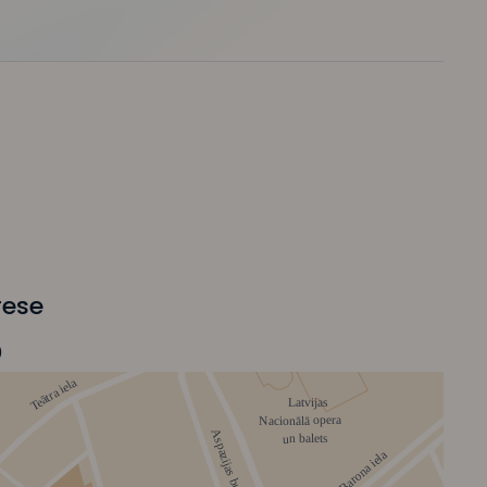
rese
0