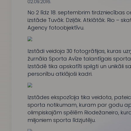
02.09.2016.
No 2 līdz 18. septembrim tirdzniecības c
izstāde Tuvāk. Dziļāk. Atklātāk. Rio – s
Agency fotoobjektīvu.
Izstādi veidoja 30 fotogrāfijas, kuras u
žurnāla
Sporta Avīze
talantīgais sport
Izstādē tika apskatīti spilgti un unikāli 
personību atklājoši kadri.
Izstādes ekspozīcija tika veidota, pat
sporta notikumam, kuram par godu apv
olimpiskajām spēlēm Riodežaneiro, kura
miljoniem sporta līdzjutēju.