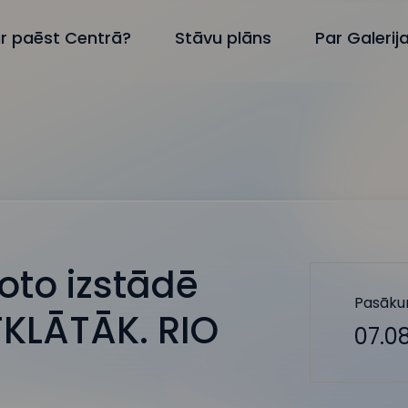
r paēst Centrā?
Stāvu plāns
Par Galerij
foto izstādē
Pasāku
TKLĀTĀK. RIO
07.08