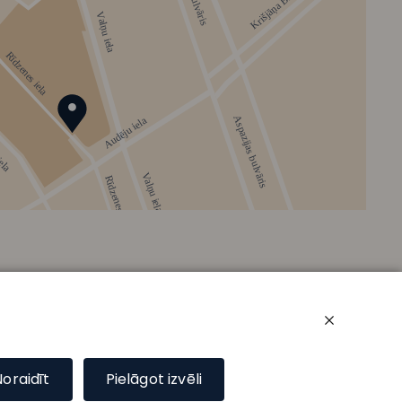
Noraidīt
Pielāgot izvēli
Stāvu plāns