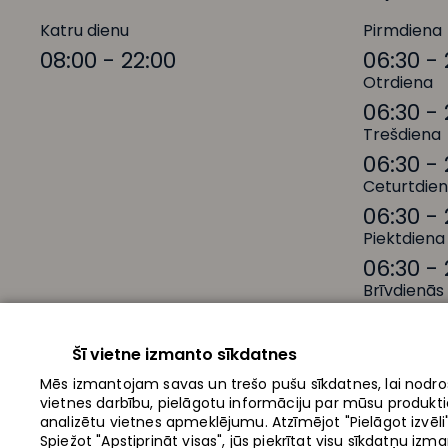
Katru dienu
Pirmdiena
08:00 - 22:00
06:30 - 
Otrdiena
06:30 - 
Trešdiena
06:30 - 
Ceturtdie
06:30 - 
Piektdiena
06:30 - 
Brīvdienās
08:00 - 
Šī vietne izmanto sīkdatnes
Mēs izmantojam savas un trešo pušu sīkdatnes, lai nodro
vietnes darbību, pielāgotu informāciju par mūsu produkt
analizētu vietnes apmeklējumu. Atzīmējot "Pielāgot izvēli", 
Veikali
Akcijas
Spiežot "Apstiprināt visas", jūs piekrītat visu sīkdatņu iz