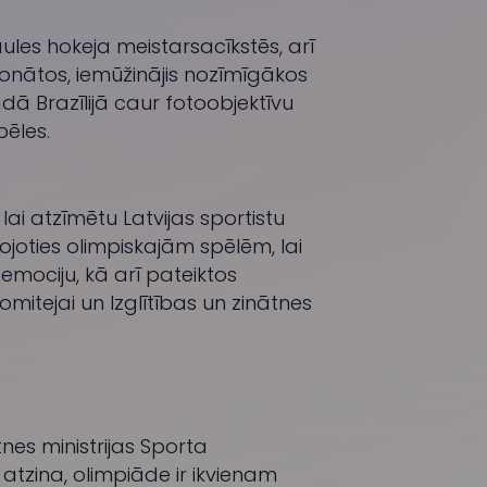
ules hokeja meistarsacīkstēs, arī
onātos, iemūžinājis nozīmīgākos
dā Brazīlijā caur fotoobjektīvu
pēles.
ai atzīmētu Latvijas sportistu
oties olimpiskajām spēlēm, lai
mociju, kā arī pateiktos
komitejai un Izglītības un zinātnes
tnes ministrijas Sporta
tzina, olimpiāde ir ikvienam