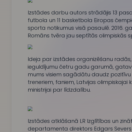
Izstādes darbu autors strādājis 13 pasa
futbola un 11 basketbola Eiropas čempi
sporta notikumus visā pasaulē. 2016. ga
Romāns tvēra jau septītās olimpiskās s
Ideja par izstādes organizēšanu radās, l
ieguldījumu četru gadu garumā, gatavoj
mums visiem sagādātu daudz pozitīvu e
treneriem, faniem, Latvijas olimpiskajai 
ministrijai par līdzdalību.
Izstādes atklāšanā LR Izglītības un zinā
departamenta direktors Edgars Severs a