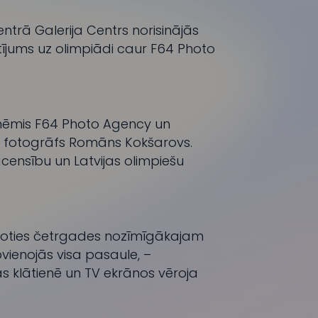
entrā Galerija Centrs norisinājās
katījums uz olimpiādi caur F64 Photo
zņēmis
F64 Photo Agency
un
a fotogrāfs Romāns Kokšarovs.
sacensību un Latvijas olimpiešu
eicoties četrgades nozīmīgākajam
ienojās visa pasaule, –
s klātienē un TV ekrānos vēroja