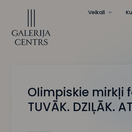
Iet
uz
saturu
Veikali
Ku
Olimpiskie mirkļi 
TUVĀK. DZIĻĀK. A