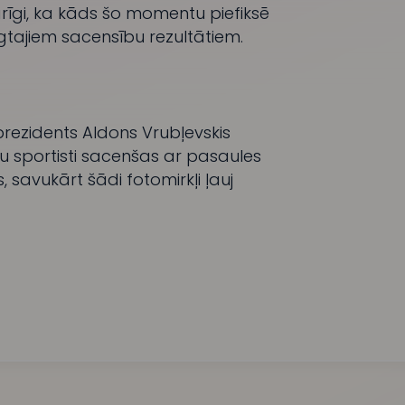
rīgi, ka kāds šo momentu piefiksē
egtajiem sacensību rezultātiem.
prezidents Aldons Vrubļevskis
ūsu sportisti sacenšas ar pasaules
, savukārt šādi fotomirkļi ļauj