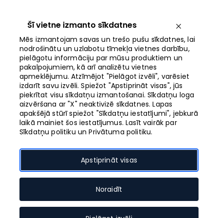
Iet
uz
saturu
Šī vietne izmanto sīkdatnes
Izvēlne
Mēs izmantojam savas un trešo pušu sīkdatnes, lai
nodrošinātu un uzlabotu tīmekļa vietnes darbību,
pielāgotu informāciju par mūsu produktiem un
Atvērts līdz 21:00
pakalpojumiem, kā arī analizētu vietnes
apmeklējumu. Atzīmējot "Pielāgot izvēli", varēsiet
izdarīt savu izvēli. Spiežot "Apstiprināt visas", jūs
Neticami raksti
piekrītat visu sīkdatņu izmantošanai. Sīkdatņu loga
aizvēršana ar "X" neaktivizē sīkdatnes. Lapas
tekstilmozaīkas
apakšējā stūrī spiežot "Sīkdatņu iestatījumi", jebkurā
laikā mainiet šos iestatījumus. Lasīt vairāk par
izstādē KAĶĪC MANS…
Sīkdatņu politiku un Privātuma politiku.
Apstiprināt visas
Pasākuma datums
Noraidīt
07.08.2026. - 07.08.2026.