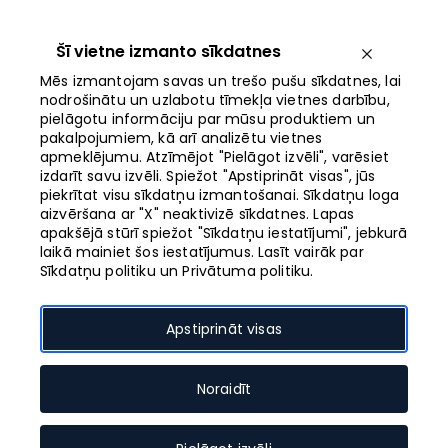
Iet
uz
saturu
Šī vietne izmanto sīkdatnes
Izvēlne
Mēs izmantojam savas un trešo pušu sīkdatnes, lai
nodrošinātu un uzlabotu tīmekļa vietnes darbību,
pielāgotu informāciju par mūsu produktiem un
Atvērts līdz 21:00
pakalpojumiem, kā arī analizētu vietnes
apmeklējumu. Atzīmējot "Pielāgot izvēli", varēsiet
izdarīt savu izvēli. Spiežot "Apstiprināt visas", jūs
Moldovas dabas
piekrītat visu sīkdatņu izmantošanai. Sīkdatņu loga
aizvēršana ar "X" neaktivizē sīkdatnes. Lapas
krāšņums fotoizstādē
apakšējā stūrī spiežot "Sīkdatņu iestatījumi", jebkurā
laikā mainiet šos iestatījumus. Lasīt vairāk par
Moldovas stāsts
Sīkdatņu politiku un Privātuma politiku.
Apstiprināt visas
Pasākuma datums
Noraidīt
09.08.2026. - 09.08.2026.