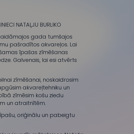
INIECI NATAĻJU BURLIKO
ī gaidāmajos gada tumšajos
mu pašradītos akvareļos. Lai
iešamas īpašas zīmēšanas
ze. Galvenais, lai esi atvērts
ilnai zīmēšanai, noskaidrosim
apgūsim akvareļtehniku un
rbībā zīmēsim košu ziedu
em un atraitnītēm.
īpašu, oriģinālu un pabeigtu