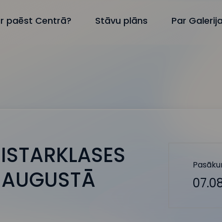
r paēst Centrā?
Stāvu plāns
Par Galerij
ISTARKLASES
Pasāku
S AUGUSTĀ
07.08