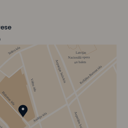
rese
0