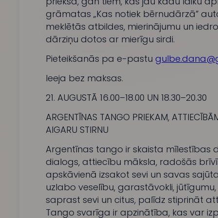
priekšā, gan tiem, kas jau kādu laiku a
grāmatas „Kas notiek bērnudārzā” autori
meklētās atbildes, mierinājumu un iedro
dārziņu dotos ar mierīgu sirdi.
Pieteikšanās pa e-pastu
gulbe.dana@
Ieeja bez maksas.
21. AUGUSTĀ 16.00–18.00 UN 18.30–20.30
ARGENTĪNAS TANGO PRIEKAM, ATTIECĪBĀM
AIGARU STIRNU
Argentīnas tango ir skaista mīlestības d
dialogs, attiecību māksla, radošās brīv
apskāvienā izsakot sevi un savas sajūta
uzlabo veselību, garastāvokli, jūtīgumu,
saprast sevi un citus, palīdz stiprināt a
Tango svarīga ir apzinātība, kas var iz