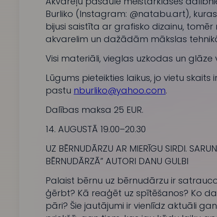
Akvareļu pasaulē meistarklases dalībnie
Burliko (Instagram: @natabu.art), kuras
bijusi saistīta ar grafisko dizainu, tomēr
akvarelim un dažādām mākslas tehnik
Visi materiāli, vieglas uzkodas un glāze 
Lūgums pieteikties laikus, jo vietu skaits
pastu
nburliko@yahoo.com
.
Dalības maksa 25 EUR.
14. AUGUSTĀ 19.00–20.30
UZ BĒRNUDĀRZU AR MIERĪGU SIRDI. SARU
BĒRNUDĀRZĀ” AUTORI DANU GULBI
Palaist bērnu uz bērnudārzu ir satraucoš
ģērbt? Kā reaģēt uz spītēšanos? Ko darī
pāri? Šie jautājumi ir vienlīdz aktuāli 