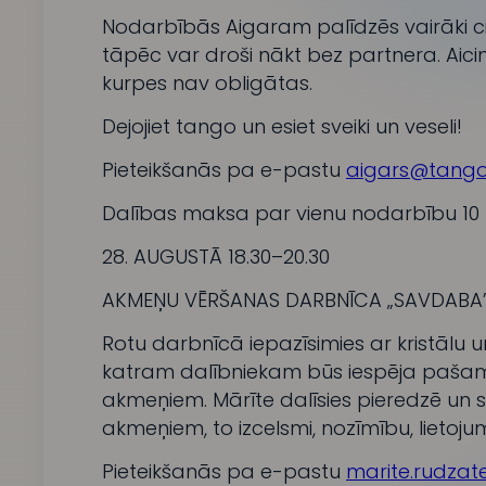
Nodarbībās Aigaram palīdzēs vairāki cit
tāpēc var droši nākt bez partnera. Aicin
kurpes nav obligātas.
Dejojiet tango un esiet sveiki un veseli!
Pieteikšanās pa e-pastu
aigars@tangos
Dalības maksa par vienu nodarbību 10 
28. AUGUSTĀ 18.30–20.30
AKMEŅU VĒRŠANAS DARBNĪCA „SAVDABA” 
Rotu darbnīcā iepazīsimies ar kristālu 
katram dalībniekam būs iespēja pašam
akmeņiem. Mārīte dalīsies pieredzē un 
akmeņiem, to izcelsmi, nozīmību, lietoj
Pieteikšanās pa e-pastu
marite.rudza