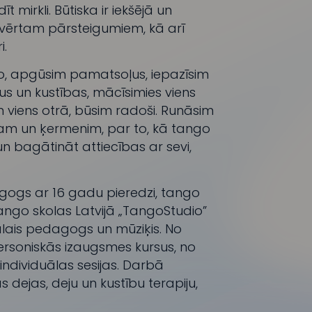
t mirkli. Būtiska ir iekšējā un
atvērtam pārsteigumiem, kā arī
i.
o, apgūsim pamatsoļus, iepazīsim
s un kustības, mācīsimies viens
un viens otrā, būsim radoši. Runāsim
ātam un ķermenim, par to, kā tango
un bagātināt attiecības ar sevi,
agogs ar 16 gadu pieredzi, tango
ango skolas Latvijā „TangoStudio”
ālais pedagogs un mūziķis. No
ersoniskās izaugsmes kursus, no
individuālas sesijas. Darbā
 dejas, deju un kustību terapiju,
.