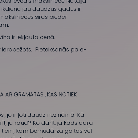
kus ievedīs māksliniece Nataļja
 ikdiena jau daudzus gadus ir
 mākslinieces sirds pieder
ām.
vīna ir iekļauta cenā.
 ir ierobežots. Pieteikšanās pa e-
NA AR GRĀMATAS „KAS NOTIEK
i, jo ir ļoti daudz nezināmā. Kā
t, ja raud? Ko darīt, ja kāds dara
gan tiem, kam bērnudārza gaitas vēl