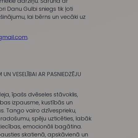
pmeklē dārziņu. Saruna ar
 Danu Gulbi sniegs tik ļoti
šinājumu, lai bērns un vecāki uz
gmail.com
.
 UN VESELĪBAI AR PASNIEDZĒJU
eja, īpašs dvēseles stāvoklis,
ības izpausme, kustībās un
s. Tango vairo dzīvesprieku,
 radošumu, spēju uzticēties, labāk
ttiecības, emocionāli bagātina.
pausties skatienā, apskāvienā un