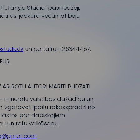
i „Tango Studio” pasniedzēji,
āti visi jebkurā vecumā! Deju
tudio.lv
un pa tālruni 26344457.
EUR.
AR ROTU AUTORI MĀRĪTI RUDZĀTI
un minerālu valstības dažādību un
 izgatavot īpašu rokassprādzi no
stāstos par dabiskajiem
umu un rotu valkāšanu.
te@gmail.com
.