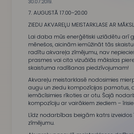
30.07.2019.
7. AUGUSTĀ 17.00–20.00
ZIEDU AKVAREĻU MEISTARKLASE AR MĀKSL
Lai daba mūs enerģētiski uzlādētu ar
mēnešos, aicinām iemūžināt tās skaistu
radītu akvareļa zīmējumu, nav nepiec
prasmes vai cita vizuālās mākslas piered
skaistuma radīšanas piedzīvojumam!
Akvareļu meistarklasē nodosimies mierp
augu un ziedu kompozīcijas pamatus, 
iemācīsimies rīkoties ar otu. Šajā noda
kompozīciju ar vairākiem ziediem – īrisi
Līdz nodarbības beigām katrs izveidos 
zīmējumu.