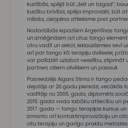
kustībās, spējā būt „šeit un tagad”, baudī
kustību brīvība, spēja improvizēt, būt 
mīloša, cieņpilna attieksme pret partner
Nodarbībās iepazīsim Argentīnas tang
un izmēģināsim arī citus tango elementu
otru vadīt un sekot, ieklausīsimies sevī 
arī par tango kā terapiju dvēselei, pr
var palīdzēt uzlabot veselību, stiprināt 
partneri, citiem cilvēkiem un pasauli.
Pasniedzējs Aigars Stirna ir tango ped
dejotājs ar 20 gadu pieredzi, vecākās t
vadītājs no 2005. gada, diplomēts soci
2015. gada vada labāku attiecību un p
2017. gada — tango terapijas kursus un 
izmanto arī kontaktimprovizāciju un citas
citu terapiju un garīgo prakšu metodes