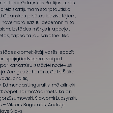
izatori ir
Gdaņskas Baltijas Jūras
moreiz skatījumam starptautisko
ti Gdaņskas pilsētas iedzīvotājiem,
5. novembra līdz 10. decembrim tā
iem. Izstādes mērķis ir apceļot
sētas, tāpēc tā jau sākotnēji tika
stādes apmeklētāji varēs iepazīt
 un spējīgi iedvesmot vai pat
 par karikatūru izstādei nodevuši
vijā Zemgus Zaharāns, Gatis Šļūka
vydasJonaitis,
, EdmundasUnguraitis, mākslinieki
riitKoopel, TarmoVaarmets, kā arī
zegorzSzumowski, SlawomirLuczynski,
s – Viktors Bogorads, Andrejs
avs Šilovs.