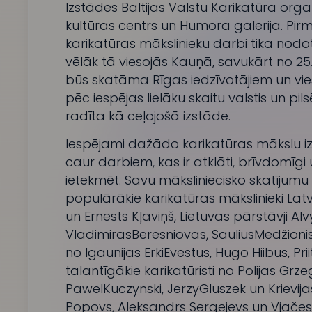
Izstādes
Baltijas Valstu Karikatūra
organ
kultūras centrs
un
Humora galerija
. Pir
karikatūras mākslinieku darbi tika nodo
vēlāk tā viesojās Kauņā, savukārt no 2
būs skatāma Rīgas iedzīvotājiem un vies
pēc iespējas lielāku skaitu valstis un pil
radīta kā ceļojošā izstāde.
Iespējami dažādo karikatūras mākslu iz
caur darbiem, kas ir atklāti, brīvdomīgi
ietekmēt. Savu māksliniecisko skatījumu
populārākie karikatūras mākslinieki Lat
un Ernests Kļaviņš, Lietuvas pārstāvji Al
VladimirasBeresniovas, SauliusMedžionis
no Igaunijas ErkiEvestus, Hugo Hiibus, P
talantīgākie karikatūristi no Polijas Gr
PawelKuczynski, JerzyGluszek un Krievija
Popovs, Aleksandrs Sergejevs un Vjačesl