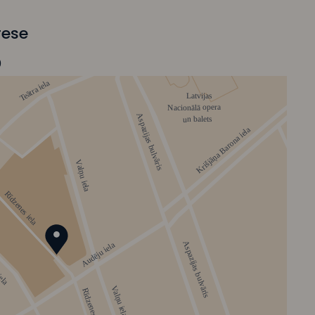
rese
0