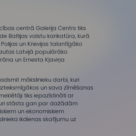
ecības centrā Galerija Centrs tiks
de Baltijas valstu karikatūra, kurā
 Polijas un Krievijas talantīgāko
kļautas Latvijā populārāko
rāna un Ernesta Kļaviņa
dsmit mākslinieku darbi, kuri
 izteiksmīgākos un sava zīmēšanas
klētāji tiks iepazīstināti ar
kuri stāsta gan par dažādām
tiskiem un ekonomiskiem
linieka ikdienas skatījumu uz