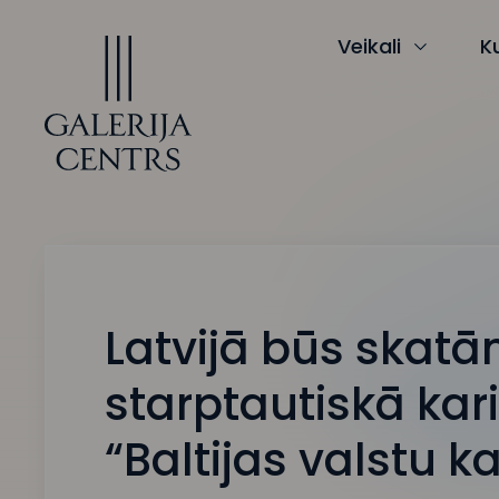
Iet
uz
saturu
Veikali
K
Latvijā būs skat
starptautiskā kar
“Baltijas valstu k