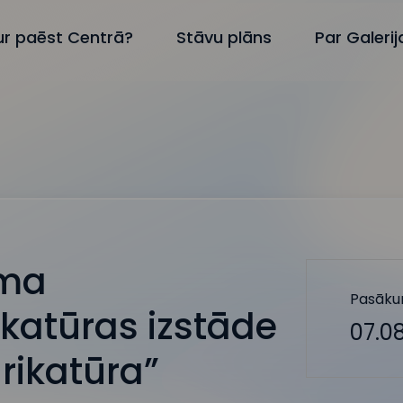
ur paēst Centrā?
Stāvu plāns
Par Galeri
āma
Pasāku
ikatūras izstāde
07.08
arikatūra”