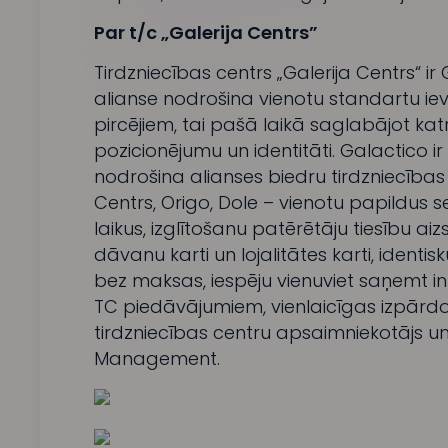
Par t/c „Galerija Centrs”
Tirdzniecības centrs „Galerija Centrs“ ir 
alianse nodrošina vienotu standartu ie
pircējiem, tai pašā laikā saglabājot ka
pozicionējumu un identitāti. Galactico ir
nodrošina alianses biedru tirdzniecības 
Centrs, Origo, Dole – vienotu papildus
laikus, izglītošanu patērētāju tiesību a
dāvanu karti un lojalitātes karti, identis
bez maksas, iespēju vienuviet saņemt in
TC piedāvājumiem, vienlaicīgas izpārdo
tirdzniecības centru apsaimniekotājs un 
Management.