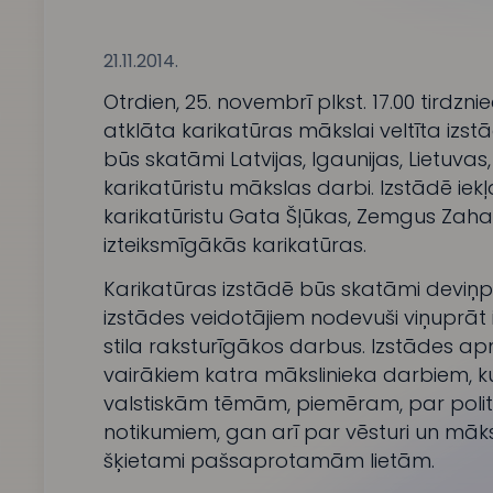
21.11.2014.
Otrdien, 25. novembrī plkst. 17.00 tirdzni
atklāta karikatūras mākslai veltīta izstā
būs skatāmi Latvijas, Igaunijas, Lietuvas,
karikatūristu mākslas darbi. Izstādē ie
karikatūristu Gata Šļūkas, Zemgus Zaha
izteiksmīgākās karikatūras.
Karikatūras izstādē būs skatāmi deviņpa
izstādes veidotājiem nodevuši viņuprāt
stila raksturīgākos darbus. Izstādes apme
vairākiem katra mākslinieka darbiem, 
valstiskām tēmām, piemēram, par poli
notikumiem, gan arī par vēsturi un māks
šķietami pašsaprotamām lietām.