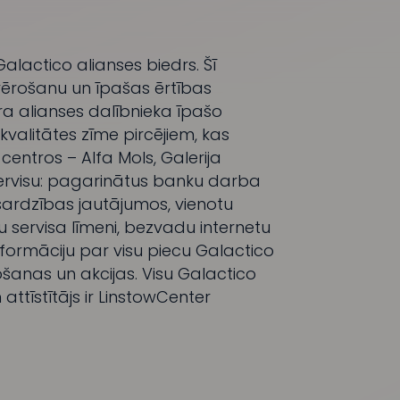
Galactico alianses biedrs. Šī
vērošanu un īpašas ērtības
tra alianses dalībnieka īpašo
 kvalitātes zīme pircējiem, kas
centros – Alfa Mols, Galerija
 servisu: pagarinātus banku darba
izsardzības jautājumos, vienotu
ku servisa līmeni, bezvadu internetu
formāciju par visu piecu Galactico
šanas un akcijas. Visu Galactico
attīstītājs ir LinstowCenter