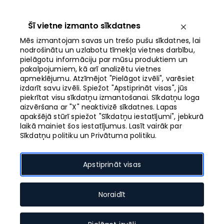
Iet
uz
saturu
Šī vietne izmanto sīkdatnes
Izvēlne
Mēs izmantojam savas un trešo pušu sīkdatnes, lai
nodrošinātu un uzlabotu tīmekļa vietnes darbību,
pielāgotu informāciju par mūsu produktiem un
Atvērts no 10:00
pakalpojumiem, kā arī analizētu vietnes
apmeklējumu. Atzīmējot "Pielāgot izvēli", varēsiet
izdarīt savu izvēli. Spiežot "Apstiprināt visas", jūs
“Galerija Centrs”
piekrītat visu sīkdatņu izmantošanai. Sīkdatņu loga
aizvēršana ar "X" neaktivizē sīkdatnes. Lapas
prestižās Eiropas
apakšējā stūrī spiežot "Sīkdatņu iestatījumi", jebkurā
laikā mainiet šos iestatījumus. Lasīt vairāk par
Tirdzniecības centru
Sīkdatņu politiku un Privātuma politiku.
balvas ieguvējs
Apstiprināt visas
Noraidīt
Pasākuma datums