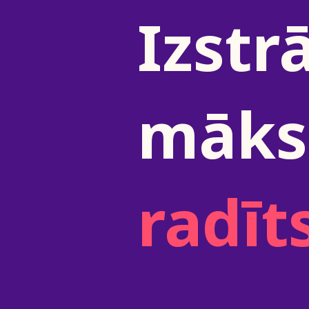
Izstr
māksl
radīt