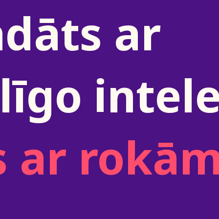
ādāts ar
īgo intel
s ar rokā